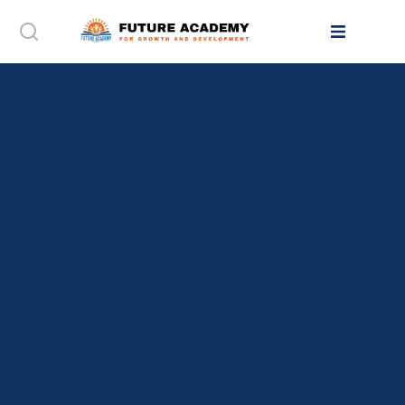
أكــاديمية
المســـتقبل
للتنــمية
والتطـويــر