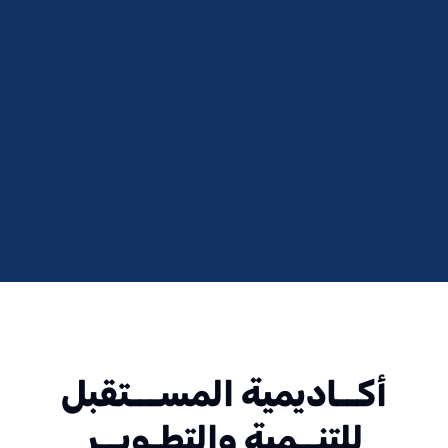
نحن أكاديمية تقوم بتقديم الخدمات التدريبية والاستشارية
والبحثية من أجل تنمية الإنسان العربي ورفع قدراته وتدعيم
معارفه ومهاراته أينما كان سواء كان فردا أو عضواً في
منظمة أو هيئة حكومية أو خاصة أو في إطار منظمات
المجتمع المدني
لمعرفه المزيد
أكــاديمية المســـتقبل
للتنــمية والتطـويــر