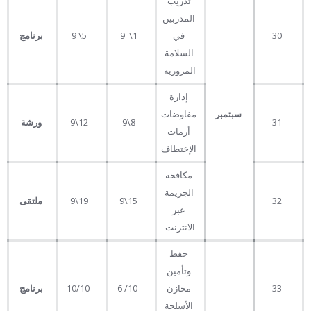
تدريب
المدربين
30
في
1\ 9
5\ 9
برنامج
السلامة
المرورية
إدارة
سبتمبر
مفاوضات
31
8\9
12\9
ورشة
أزمات
الإختطاف
مكافحة
الجريمة
32
15\9
19\9
ملتقى
عبر
الانترنت
حفظ
وتأمين
33
مخازن
10/ 6
10/10
برنامج
الأسلحة