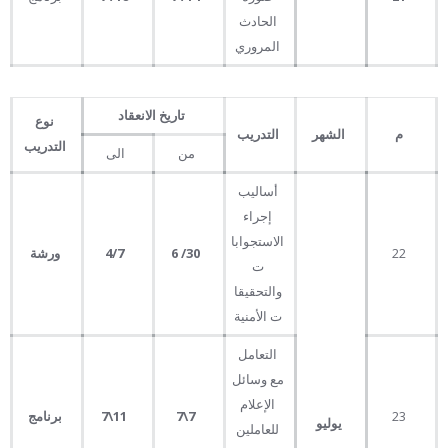
الحادث
المروري
تاريخ الانعقاد
نوع
م
الشهر
التدريب
التدريب
من
الى
أساليب
إجراء
الاستجوابا
22
30
/
6
4
7
/
ورشة
ت
والتحقيقا
ت الأمنية
التعامل
مع وسائل
الإعلام
23
7
\
7
11
\
7
برنامج
يوليو
للعاملين