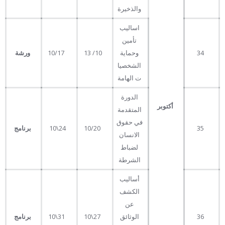
والذخيرة
اساليب
تأمين
34
وحماية
10/ 13
10/17
ورشة
الشخصيا
ت الهامة
الدورة
أكتوبر
المتقدمة
في حقوق
35
10/20
24\10
برنامج
الانسان
لضباط
الشرطة
أساليب
الكشف
عن
36
الوثائق
27\10
31\10
برنامج