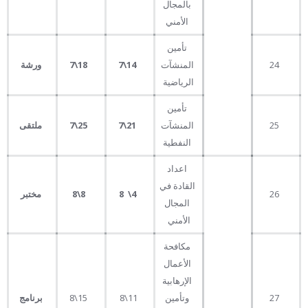
بالمجال
الأمني
تأمين
24
المنشآت
14
\
7
18
\
7
ورشة
الرياضية
تأمين
25
المنشآت
21
\
7
25
\
7
ملتقى
النفطية
اعداد
القادة في
26
4
\
8
8
\8
مختبر
المجال
الأمني
مكافحة
الأعمال
الإرهابية
27
وتأمين
11\8
15\8
برنامج