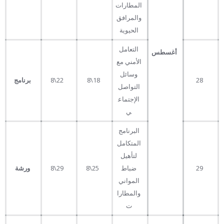
المطارات
والمرافق
الحيوية
التعامل
أغسطس
الأمني مع
وسائل
28
18\8
22\8
برنامج
التواصل
الإجتماع
ي
البرنامج
المتكامل
لتأهيل
29
ضباط
25\8
29\8
ورشة
المواني
والمطارا
ت