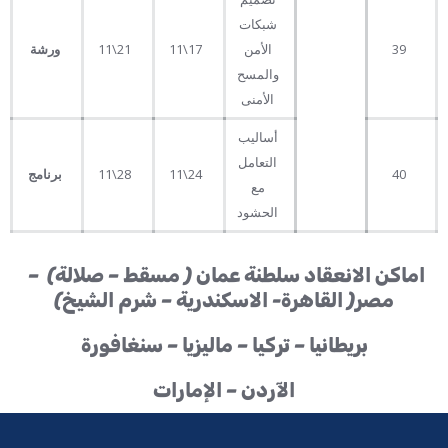
شبكات
39
الأمن
17\11
21\11
ورشة
والمسح
الأمنى
أساليب
التعامل
40
24\11
28\11
برنامج
مع
الحشود
اماكن الانعقاد سلطنة عمان ( مسقط – صلالة) –
مصر( القاهرة- الاسكندرية – شرم الشيخ)
بريطانيا – تركيا – ماليزيا – سنغافورة
الآردن – الإمارات