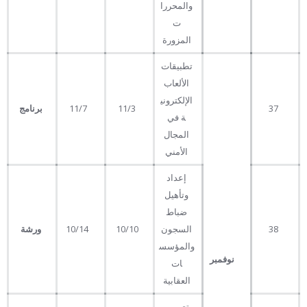
والمحررا
ت
المزورة
تطبيقات
الألعاب
الإلكتروني
37
11/3
11/7
برنامج
ة في
المجال
الأمني
إعداد
وتأهيل
ضباط
38
السجون
10/10
10/14
ورشة
والمؤسس
نوفمبر
ات
العقابية
تصميم