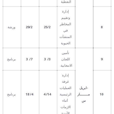
النفطية
إدارة
وتقييم
المخاطر
8
25
/2
29/2
ورشة
في
المنشآت
الحيوية
تأمين
9
اللجان
3
/
3
7
/
3
برنامج
الانتخابية
إدارة
غرفة
-
ابريل
العمليات
10
مــــــــار
الرئيسية
14
/
4
4/ 18
برنامج
س
أثناء
الازمات
الأمنية