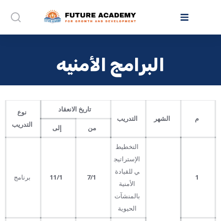
البرامج الأمنيه
تاريخ الانعقاد
نوع
م
الشهر
التدريب
التدريب
من
إلى
التخطيط
الإستراتيج
ي للقيادة
1
7
/1
11
/1
برنامج
الأمنية
بالمنشآت
الحيوية