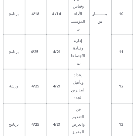
وقياس
10
مــــــــار
الأداء
14
/
4
4/18
برنامج
س
المؤسس
ي
إدارة
وقيادة
11
4/21
4/25
برنامج
الاجتماعا
ت
إعداد
وتأهيل
12
4/21
4/25
ورشة
المديرين
الجدد
فن
التقديم
13
والعرض
4/21
4/25
برنامج
المتميز