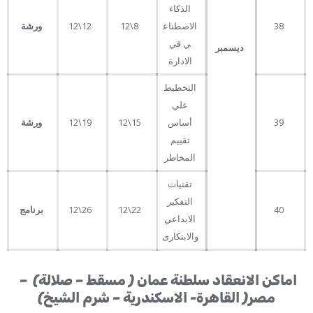
الذكاء
38
الاصطناع
8\12
12\12
ورشة
ي في
ديسمبر
الادارة
التخطيط
علي
39
أساس
15\12
19\12
ورشة
تقييم
المخاطر
تقنيات
التفكير
40
22\12
26\12
برنامج
الابداعي
والابتكارى
اماكن الانعقاد سلطنة عمان ( مسقط – صلالة) –
مصر( القاهرة- الاسكندرية – شرم الشيخ)