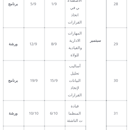
الاصطناع
28
1/9
5/9
برنامج
ي في
اتخاذ
القرارات
المهارات
سبتمبر
الادارية
29
8/9
12/9
ورشة
والقيادية
للولاة
أساليب
تحليل
30
البيانات
15/9
19/9
برنامج
لإتخاذ
القرارات
قيادة
31
المنظما
6/10
10/10
ورشة
ت الناشئة