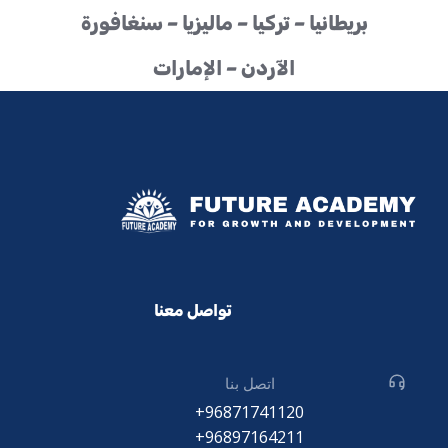
بريطانيا – تركيا – ماليزيا – سنغافورة
الآردن – الإمارات
تواصل معنا
اتصل بنا
96871741120+
96897164211+