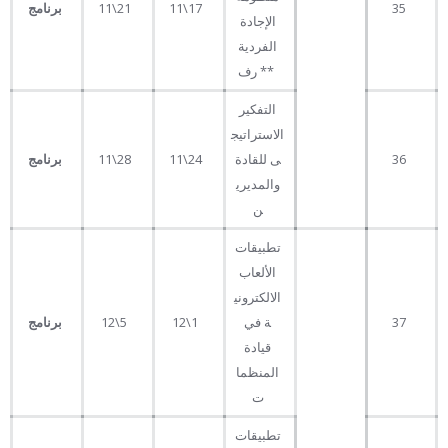
35
17\11
21\11
برنامج
الإجادة
الفردية
** رف
التفكير
الاستراتيج
36
ى للقادة
24\11
28\11
برنامج
والمديري
ن
تطبيقات
الألعاب
الالكتروني
37
ة في
1\12
5\12
برنامج
قيادة
المنظما
ت
تطبيقات