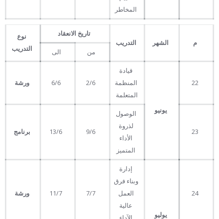
المخاطر
تاريخ الانعقاد
نوع
م
الشهر
التدريب
التدريب
من
الى
قيادة
22
المنظمة
2/6
6/6
ورشة
المتعلمة
يونيو
الوصول
لذروة
23
9/6
13/6
برنامج
الأداء
المتميز
إدارة
وبناء فرق
24
العمل
7/7
11/7
ورشة
عالية
يوليو
الآداء