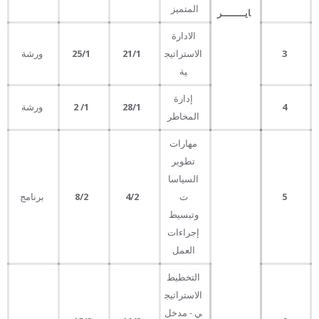
المتميز
ايــــــــر
الادارة
3
الاستراتيج
21
/1
25
/1
ورشة
ية
إدارة
4
28
/1
1
/
2
ورشة
المخاطر
مهارات
تطوير
السياسا
5
ت
4
/2
8
/2
برنامج
وتبسيط
إجراءات
العمل
التخطيط
الاستراتيج
ي - مدخل