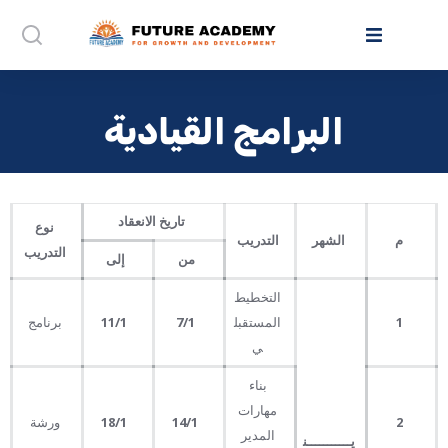
البرامج القيادية
تاريخ الانعقاد
نوع
م
الشهر
التدريب
التدريب
من
إلى
التخطيط
1
المستقبل
7
/1
11
/1
برنامج
ي
بناء
مهارات
2
14
/1
18
/1
ورشة
المدير
يـــــــــــن